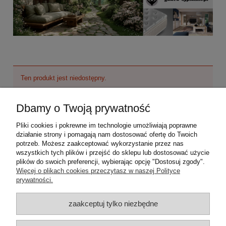
Ten produkt jest niedostępny.
Dbamy o Twoją prywatność
O nas
Pliki cookies i pokrewne im technologie umożliwiają poprawne
Moje konto
działanie strony i pomagają nam dostosować ofertę do Twoich
potrzeb. Możesz zaakceptować wykorzystanie przez nas
wszystkich tych plików i przejść do sklepu lub dostosować użycie
Płatności i dostawa
plików do swoich preferencji, wybierając opcję "Dostosuj zgody".
Więcej o plikach cookies przeczytasz w naszej Polityce
prywatności.
Informacje
zaakceptuj tylko niezbędne
Pomoc