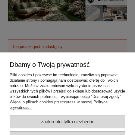
Ten produkt jest niedostępny.
Dbamy o Twoją prywatność
O nas
Pliki cookies i pokrewne im technologie umożliwiają poprawne
Moje konto
działanie strony i pomagają nam dostosować ofertę do Twoich
potrzeb. Możesz zaakceptować wykorzystanie przez nas
wszystkich tych plików i przejść do sklepu lub dostosować użycie
Płatności i dostawa
plików do swoich preferencji, wybierając opcję "Dostosuj zgody".
Więcej o plikach cookies przeczytasz w naszej Polityce
prywatności.
Informacje
zaakceptuj tylko niezbędne
Pomoc