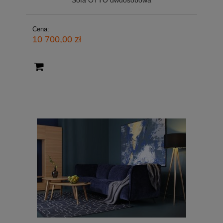
Sofa OTTO dwuosobowa
Cena:
10 700,00 zł