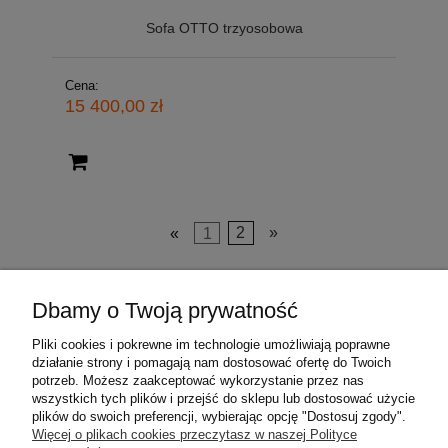
Sofa OTTO trzyosobowa
Cena:
15 400,00 zł
«
1
2
»
Dbamy o Twoją prywatność
O nas
Pliki cookies i pokrewne im technologie umożliwiają poprawne
Moje konto
działanie strony i pomagają nam dostosować ofertę do Twoich
potrzeb. Możesz zaakceptować wykorzystanie przez nas
wszystkich tych plików i przejść do sklepu lub dostosować użycie
Płatności i dostawa
plików do swoich preferencji, wybierając opcję "Dostosuj zgody".
Więcej o plikach cookies przeczytasz w naszej Polityce