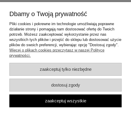
Dbamy o Twoją prywatność
O nas
Pliki cookies i pokrewne im technologie umożliwiają poprawne
Moje konto
działanie strony i pomagają nam dostosować ofertę do Twoich
potrzeb. Możesz zaakceptować wykorzystanie przez nas
wszystkich tych plików i przejść do sklepu lub dostosować użycie
Płatności i dostawa
plików do swoich preferencji, wybierając opcję "Dostosuj zgody".
Więcej o plikach cookies przeczytasz w naszej Polityce
prywatności.
Informacje
zaakceptuj tylko niezbędne
Pomoc
dostosuj zgody
Skontaktuj się z nami on-line
zaakceptuj wszystkie
pokaż pełną wersję strony