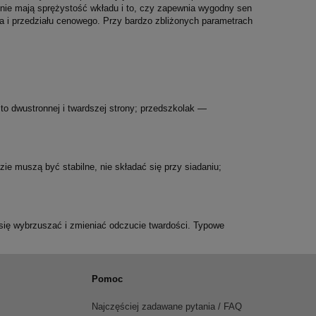
enie mają sprężystość wkładu i to, czy zapewnia wygodny sen
ta i przedziału cenowego. Przy bardzo zbliżonych parametrach
sto dwustronnej i twardszej strony; przedszkolak —
ie muszą być stabilne, nie składać się przy siadaniu;
się wybrzuszać i zmieniać odczucie twardości. Typowe
Pomoc
Najczęściej zadawane pytania / FAQ