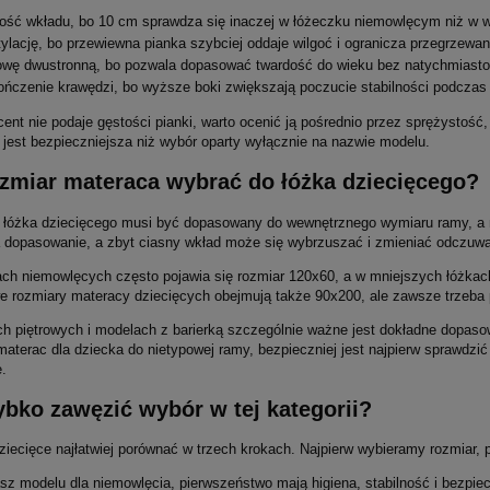
ość wkładu, bo 10 cm sprawdza się inaczej w łóżeczku niemowlęcym niż w 
ylację, bo przewiewna pianka szybciej oddaje wilgoć i ogranicza przegrzewan
wę dwustronną, bo pozwala dopasować twardość do wieku bez natychmiast
ńczenie krawędzi, bo wyższe boki zwiększają poczucie stabilności podczas
cent nie podaje gęstości pianki, warto ocenić ją pośrednio przez sprężystość
 jest bezpieczniejsza niż wybór oparty wyłącznie na nazwie modelu.
ozmiar materaca wybrać do łóżka dziecięcego?
 łóżka dziecięcego musi być dopasowany do wewnętrznego wymiaru ramy, a ni
a dopasowanie, a zbyt ciasny wkład może się wybrzuszać i zmieniać odczuw
ch niemowlęcych często pojawia się rozmiar 120x60, a w mniejszych łóżkac
e rozmiary materacy dziecięcych obejmują także 90x200, ale zawsze trzeba p
h piętrowych i modelach z barierką szczególnie ważne jest dokładne dopasowa
materac dla dziecka do nietypowej ramy, bezpieczniej jest najpierw sprawdzi
.
ybko zawęzić wybór w tej kategorii?
ziecięce najłatwiej porównać w trzech krokach. Najpierw wybieramy rozmiar, 
sz modelu dla niemowlęcia, pierwszeństwo mają higiena, stabilność i bezpie