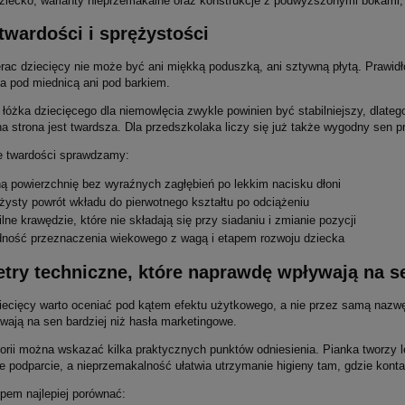
ziecko, warianty nieprzemakalne oraz konstrukcje z podwyższonymi bokami, k
twardości i sprężystości
rac dziecięcy nie może być ani miękką poduszką, ani sztywną płytą. Prawidło
ka pod miednicą ani pod barkiem.
 łóżka dziecięcego dla niemowlęcia zwykle powinien być stabilniejszy, dlat
a strona jest twardsza. Dla przedszkolaka liczy się już także wygodny sen p
e twardości sprawdzamy:
ą powierzchnię bez wyraźnych zagłębień po lekkim nacisku dłoni
żysty powrót wkładu do pierwotnego kształtu po odciążeniu
ilne krawędzie, które nie składają się przy siadaniu i zmianie pozycji
ność przeznaczenia wiekowego z wagą i etapem rozwoju dziecka
try techniczne, które naprawdę wpływają na s
iecięcy warto oceniać pod kątem efektu użytkowego, a nie przez samą nazwę 
wają na sen bardziej niż hasła marketingowe.
gorii można wskazać kilka praktycznych punktów odniesienia. Pianka tworzy 
ze podparcie, a nieprzemakalność ułatwia utrzymanie higieny tam, gdzie kontak
pem najlepiej porównać: