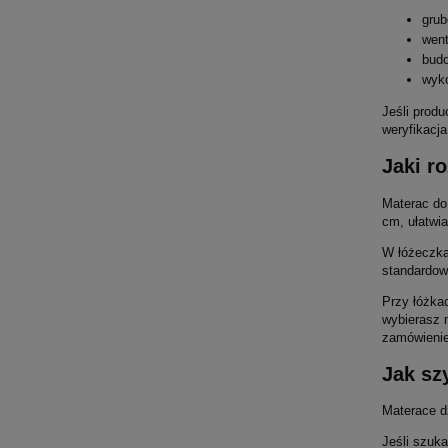
grub
went
budo
wyko
Jeśli produ
weryfikacja
Jaki r
Materac do
cm, ułatwi
W łóżeczka
standardow
Przy łóżkac
wybierasz 
zamówienie
Jak sz
Materace d
Jeśli szuka