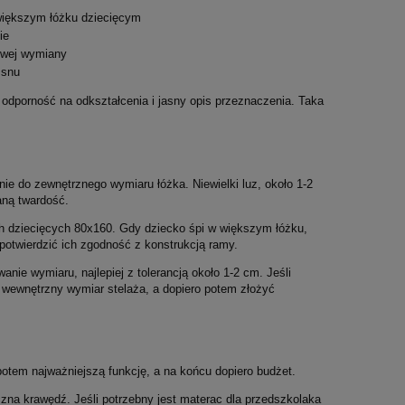
większym łóżku dziecięcym
ie
owej wymiany
 snu
, odporność na odkształcenia i jasny opis przeznaczenia. Taka
e do zewnętrznego wymiaru łóżka. Niewielki luz, około 1-2
aną twardość.
h dziecięcych 80x160. Gdy dziecko śpi w większym łóżku,
otwierdzić ich zgodność z konstrukcją ramy.
nie wymiaru, najlepiej z tolerancją około 1-2 cm. Jeśli
ć wewnętrzny wymiar stelaża, a dopiero potem złożyć
potem najważniejszą funkcję, a na końcu dopiero budżet.
czna krawędź. Jeśli potrzebny jest materac dla przedszkolaka