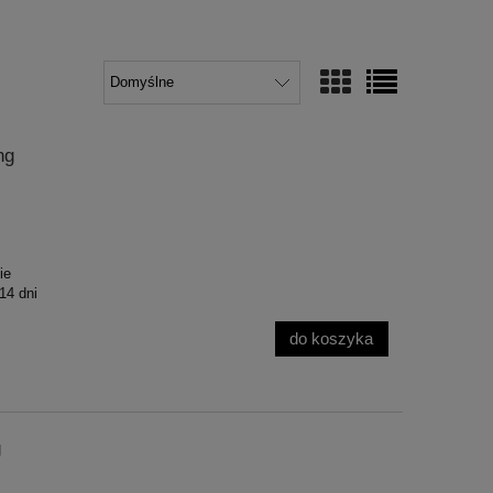
ng
ie
 14 dni
do koszyka
g