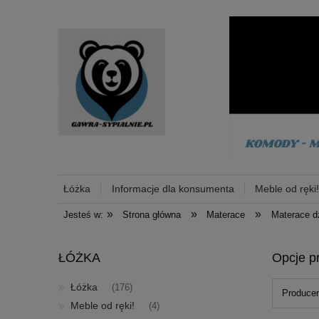
Łóżka
Informacje dla konsumenta
Meble od ręki
»
»
»
Jesteś w:
Strona główna
Materace
Materace d
Akcesoria
Promocje
Strefa wyprzedaży
ŁÓŻKA
Opcje p
Łóżka
(176)
Producen
Meble od ręki!
(4)