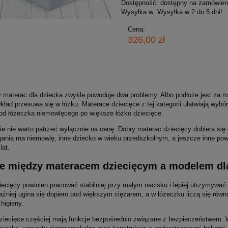
Dostępność:
dostępny na zamówien
Wysyłka w:
Wysyłka w 2 do 5 dni!
Cena:
326,00 zł
y materac dla dziecka zwykle powoduje dwa problemy. Albo podłoże jest za mi
kład przesuwa się w łóżku. Materace dziecięce z tej kategorii ułatwiają wybór
 od łóżeczka niemowlęcego po większe łóżko dziecięce.
ie nie warto patrzeć wyłącznie na cenę. Dobry materac dziecięcy dobiera się
ania ma niemowlę, inne dziecko w wieku przedszkolnym, a jeszcze inne powi
lat.
e między materacem dziecięcym a modelem dl
ecięcy powinien pracować stabilniej przy małym nacisku i lepiej utrzymywać
źniej ugina się dopiero pod większym ciężarem, a w łóżeczku liczą się równ
higieny.
ziecięce częściej mają funkcje bezpośrednio związane z bezpieczeństwem. W 