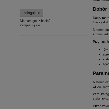
niemowlę-d
Dobór 
zaloguj się
Dobry mate
Nie pamiętasz hasła?
tworzy doł
Zarejestruj się
Materac do
którym jedn
Przy oceni
równ
sprę
stab
zgod
Parame
Materac dz
wilgoć wpły
W tej kate
stabilniejs
Przed zaku