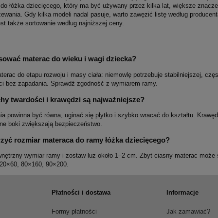
 do łóżka dziecięcego, który ma być używany przez kilka lat, większe znacz
zewania. Gdy kilka modeli nadal pasuje, warto zawęzić listę według producen
st także sortowanie według najniższej ceny.
sować materac do wieku i wagi dziecka?
terac do etapu rozwoju i masy ciała: niemowlę potrzebuje stabilniejszej, czę
ci bez zapadania. Sprawdź zgodność z wymiarem ramy.
hy twardości i krawędzi są najważniejsze?
a powinna być równa, uginać się płytko i szybko wracać do kształtu. Krawędz
e boki zwiększają bezpieczeństwo.
rzyć rozmiar materaca do ramy łóżka dziecięcego?
nętrzny wymiar ramy i zostaw luz około 1–2 cm. Zbyt ciasny materac może 
120×60, 80×160, 90×200.
Płatności i dostawa
Informacje
Formy płatności
Jak zamawiać?