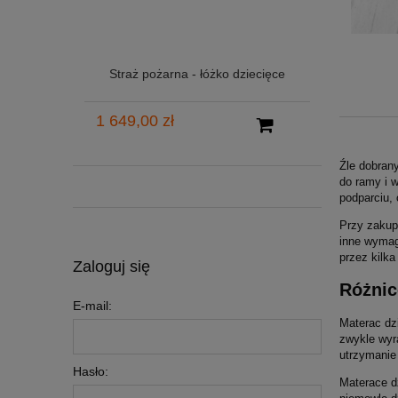
Straż pożarna - łóżko dziecięce
1 649,00 zł
Źle dobran
do ramy i w
podparciu,
Przy zakup
inne wymag
przez kilka 
Zaloguj się
Różnic
E-mail:
Materac dzi
zwykle wyra
utrzymanie 
Hasło:
Materace d