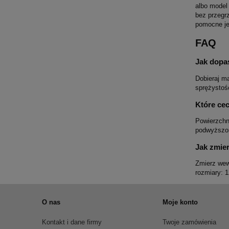
albo model
bez przegr
pomocne je
FAQ
Jak dopa
Dobieraj ma
sprężystoś
Które cec
Powierzchni
podwyższon
Jak zmie
Zmierz wew
rozmiary: 
O nas
Moje konto
Kontakt i dane firmy
Twoje zamówienia