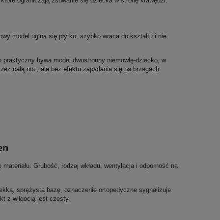
tóre ograniczają zsuwanie się dziecka w stronę krawędzi.
wy model ugina się płytko, szybko wraca do kształtu i nie
ego praktyczny bywa model dwustronny niemowlę-dziecko, w
rzez całą noc, ale bez efektu zapadania się na brzegach.
en
materiału. Grubość, rodzaj wkładu, wentylacja i odporność na
lekką, sprężystą bazę, oznaczenie ortopedyczne sygnalizuje
t z wilgocią jest częsty.