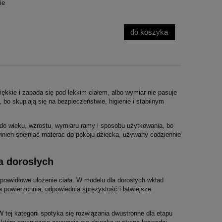
ie
do koszyka
ękkie i zapada się pod lekkim ciałem, albo wymiar nie pasuje
, bo skupiają się na bezpieczeństwie, higienie i stabilnym
 do wieku, wzrostu, wymiaru ramy i sposobu użytkowania, bo
nien spełniać materac do pokoju dziecka, używany codziennie
a dorosłych
 prawidłowe ułożenie ciała. W modelu dla dorosłych wkład
a powierzchnia, odpowiednia sprężystość i łatwiejsze
tej kategorii spotyka się rozwiązania dwustronne dla etapu