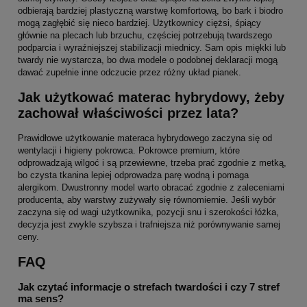
odbierają bardziej plastyczną warstwę komfortową, bo bark i biodro
mogą zagłębić się nieco bardziej. Użytkownicy ciężsi, śpiący
głównie na plecach lub brzuchu, częściej potrzebują twardszego
podparcia i wyraźniejszej stabilizacji miednicy. Sam opis miękki lub
twardy nie wystarcza, bo dwa modele o podobnej deklaracji mogą
dawać zupełnie inne odczucie przez różny układ pianek.
Jak użytkować materac hybrydowy, żeby
zachował właściwości przez lata?
Prawidłowe użytkowanie materaca hybrydowego zaczyna się od
wentylacji i higieny pokrowca. Pokrowce premium, które
odprowadzają wilgoć i są przewiewne, trzeba prać zgodnie z metką,
bo czysta tkanina lepiej odprowadza parę wodną i pomaga
alergikom. Dwustronny model warto obracać zgodnie z zaleceniami
producenta, aby warstwy zużywały się równomiernie. Jeśli wybór
zaczyna się od wagi użytkownika, pozycji snu i szerokości łóżka,
decyzja jest zwykle szybsza i trafniejsza niż porównywanie samej
ceny.
FAQ
Jak czytać informacje o strefach twardości i czy 7 stref
ma sens?