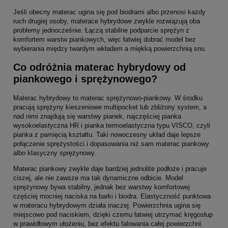
Jeśli obecny materac ugina się pod biodrami albo przenosi każdy
ruch drugiej osoby, materace hybrydowe zwykle rozwiązują oba
problemy jednocześnie. Łączą stabilne podparcie sprężyn z
komfortem warstw piankowych, więc łatwiej dobrać model bez
wybierania między twardym wkładem a miękką powierzchnią snu.
Co odróżnia materac hybrydowy od
piankowego i sprężynowego?
Materac hybrydowy to materac sprężynowo-piankowy. W środku
pracują sprężyny kieszeniowe multipocket lub zbliżony system, a
nad nimi znajdują się warstwy pianek, najczęściej pianka
wysokoelastyczna HR i pianka termoelastyczna typu VISCO, czyli
pianka z pamięcią kształtu. Taki nowoczesny układ daje lepsze
połączenie sprężystości i dopasowania niż sam materac piankowy
albo klasyczny sprężynowy.
Materac piankowy zwykle daje bardziej jednolite podłoże i pracuje
ciszej, ale nie zawsze ma tak dynamiczne odbicie. Model
sprężynowy bywa stabilny, jednak bez warstwy komfortowej
częściej mocniej naciska na barki i biodra. Elastyczność punktowa
w materacu hybrydowym działa inaczej. Powierzchnia ugina się
miejscowo pod naciskiem, dzięki czemu łatwiej utrzymać kręgosłup
w prawidłowym ułożeniu, bez efektu falowania całej powierzchni.