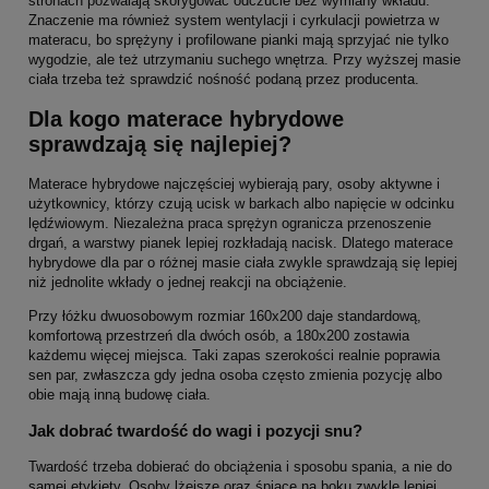
stronach pozwalają skorygować odczucie bez wymiany wkładu.
Znaczenie ma również system wentylacji i cyrkulacji powietrza w
materacu, bo sprężyny i profilowane pianki mają sprzyjać nie tylko
wygodzie, ale też utrzymaniu suchego wnętrza. Przy wyższej masie
ciała trzeba też sprawdzić nośność podaną przez producenta.
Dla kogo materace hybrydowe
sprawdzają się najlepiej?
Materace hybrydowe najczęściej wybierają pary, osoby aktywne i
użytkownicy, którzy czują ucisk w barkach albo napięcie w odcinku
lędźwiowym. Niezależna praca sprężyn ogranicza przenoszenie
drgań, a warstwy pianek lepiej rozkładają nacisk. Dlatego materace
hybrydowe dla par o różnej masie ciała zwykle sprawdzają się lepiej
niż jednolite wkłady o jednej reakcji na obciążenie.
Przy łóżku dwuosobowym rozmiar 160x200 daje standardową,
komfortową przestrzeń dla dwóch osób, a 180x200 zostawia
każdemu więcej miejsca. Taki zapas szerokości realnie poprawia
sen par, zwłaszcza gdy jedna osoba często zmienia pozycję albo
obie mają inną budowę ciała.
Jak dobrać twardość do wagi i pozycji snu?
Twardość trzeba dobierać do obciążenia i sposobu spania, a nie do
samej etykiety. Osoby lżejsze oraz śpiące na boku zwykle lepiej