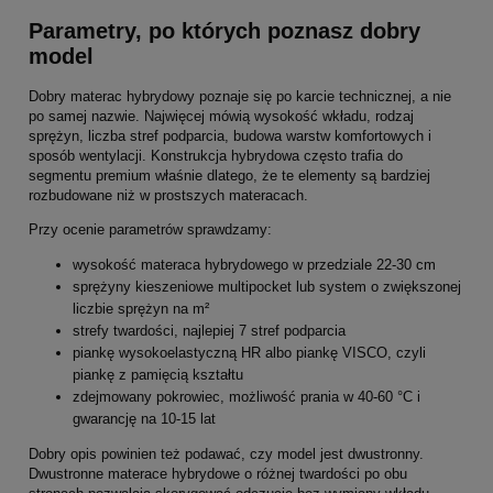
Parametry, po których poznasz dobry
model
Dobry materac hybrydowy poznaje się po karcie technicznej, a nie
po samej nazwie. Najwięcej mówią wysokość wkładu, rodzaj
sprężyn, liczba stref podparcia, budowa warstw komfortowych i
sposób wentylacji. Konstrukcja hybrydowa często trafia do
segmentu premium właśnie dlatego, że te elementy są bardziej
rozbudowane niż w prostszych materacach.
Przy ocenie parametrów sprawdzamy:
wysokość materaca hybrydowego w przedziale 22-30 cm
sprężyny kieszeniowe multipocket lub system o zwiększonej
liczbie sprężyn na m²
strefy twardości, najlepiej 7 stref podparcia
piankę wysokoelastyczną HR albo piankę VISCO, czyli
piankę z pamięcią kształtu
zdejmowany pokrowiec, możliwość prania w 40-60 °C i
gwarancję na 10-15 lat
Dobry opis powinien też podawać, czy model jest dwustronny.
Dwustronne materace hybrydowe o różnej twardości po obu