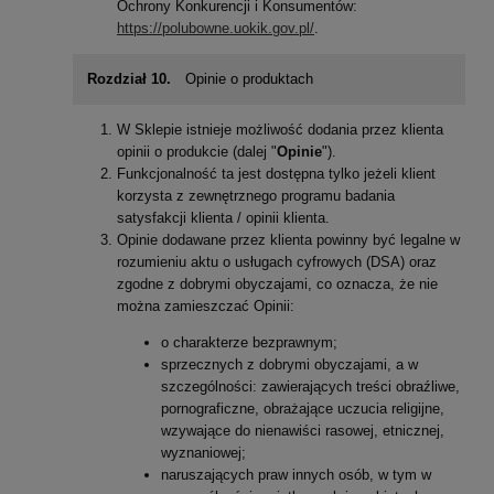
Ochrony Konkurencji i Konsumentów:
https://polubowne.uokik.gov.pl/
.
Rozdział 10.
Opinie o produktach
W Sklepie istnieje możliwość dodania przez klienta
opinii o produkcie (dalej "
Opinie
").
Funkcjonalność ta jest dostępna tylko jeżeli klient
korzysta z zewnętrznego programu badania
satysfakcji klienta / opinii klienta.
Opinie dodawane przez klienta powinny być legalne w
rozumieniu aktu o usługach cyfrowych (DSA) oraz
zgodne z dobrymi obyczajami, co oznacza, że nie
można zamieszczać Opinii:
o charakterze bezprawnym;
sprzecznych z dobrymi obyczajami, a w
szczególności: zawierających treści obraźliwe,
pornograficzne, obrażające uczucia religijne,
wzywające do nienawiści rasowej, etnicznej,
wyznaniowej;
naruszających praw innych osób, w tym w