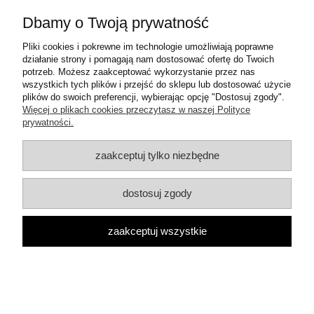
Newslettera zawierana jest na czas nieokreślony.
Subskrybent może w każdej chwili zrezygnować z
Dbamy o Twoją prywatność
Newslettera bez podawania przyczyny. W tym celu
należy:
Pliki cookies i pokrewne im technologie umożliwiają poprawne
działanie strony i pomagają nam dostosować ofertę do Twoich
kliknąć w stosowny link zawarty w każdej
potrzeb. Możesz zaakceptować wykorzystanie przez nas
wiadomości wysyłanej w ramach Newslettera
wszystkich tych plików i przejść do sklepu lub dostosować użycie
lub
plików do swoich preferencji, wybierając opcję "Dostosuj zgody".
skontaktować się ze Sprzedawcą
Więcej o plikach cookies przeczytasz w naszej Polityce
elektronicznie.
prywatności.
Klient posiada także ustawowe prawo odstąpienia od
zaakceptuj tylko niezbędne
umowy o świadczenie usługi Newslettera w terminie
14 dni od jej zawarcia.
Sprzedawca może w każdej chwili zaprzestać
dostosuj zgody
świadczenia usługi Newslettera, o czym wszyscy
Subskrybenci zostaną powiadomieni.
W przypadku, gdy Subskrybent nie otwiera
zaakceptuj wszystkie
wiadomości przesyłanych przez Sprzedawcę w
ramach Newslettera przez dłużej niż 2 lata
Sprzedawca (za dodatkowym uprzedzeniem)
zaprzestaje świadczenia na rzecz tego Subskrybenta
usługi Newslettera.