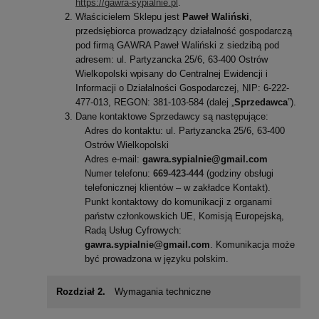
https://gawra-sypialnie.pl
.
Właścicielem Sklepu jest
Paweł Waliński
,
przedsiębiorca prowadzący działalność gospodarczą
pod firmą GAWRA Paweł Waliński z siedzibą pod
adresem: ul. Partyzancka 25/6, 63-400 Ostrów
Wielkopolski wpisany do Centralnej Ewidencji i
Informacji o Działalności Gospodarczej, NIP:
6-222-
477-013
, REGON:
381-103-584
(dalej „
Sprzedawca
”).
Dane kontaktowe Sprzedawcy są następujące:
Adres do kontaktu: ul. Partyzancka 25/6, 63-400
Ostrów Wielkopolski
Adres e-mail:
gawra.sypialnie@gmail.com
Numer telefonu:
669-423-444
(godziny obsługi
telefonicznej klientów – w zakładce Kontakt).
Punkt kontaktowy do komunikacji z organami
państw członkowskich UE, Komisją Europejską,
Radą Usług Cyfrowych:
gawra.sypialnie@gmail.com
. Komunikacja może
być prowadzona w języku polskim.
Rozdział 2.
Wymagania techniczne