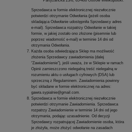
Partyzancka 25/6, 63-400 Ostrów Wielkopolski.
Sprzedawca w formie elektronicznej niezwłocznie
potwierdzi otrzymanie Odwołania (jeżeli osoba
skladająca Odwołanie udostępniła Sprzedawcy adres
e-mail). Sprzedawca rozpatrzy Odwołanie w takiej
formie, w jakiej zostało ono złożone (pisemnie lub
poprzez wiadomość e-mail) w terminie 14 dni od
otrzymania Odwołania.
Każda osoba odwiedzająca Sklep ma możliwość
złożenia Sprzedawcy zawiadomienia (dalej
“Zawiadomienie”), jeśli uważa, że w Sklepie w ramach
Opinii zamieszczono nielegalną treść nielegalną w
rozumieniu aktu o usługach cyfrowych (DSA) lub
sprzeczną z Regulaminem. Zawiadomienia powinny
być składane w formie elektronicznej na adres:
gawra.sypialnie@gmail.com.
Sprzedawca w formie elektronicznej niezwłocznie
potwierdzi otrzymanie Zawiadomienia. Sprzedawca
rozpatrzy Zawiadomienie w terminie 14 dni od jego
otrzymania, podając uzasadnienie. Od decyzji
Sprzedawcy rozpatrującej Zawiadomienie osoba, która
je złożyła, może złożyć odwołanie na zasadach