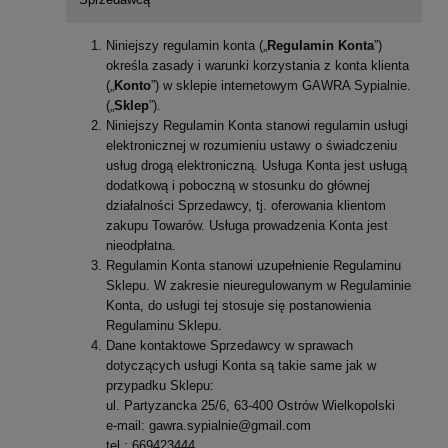
Niniejszy regulamin konta („
Regulamin Konta
”)
określa zasady i warunki korzystania z konta klienta
(„
Konto
”) w sklepie internetowym GAWRA Sypialnie.
(„
Sklep
”).
Niniejszy Regulamin Konta stanowi regulamin usługi
elektronicznej w rozumieniu ustawy o świadczeniu
usług drogą elektroniczną. Usługa Konta jest usługą
dodatkową i poboczną w stosunku do głównej
działalności Sprzedawcy, tj. oferowania klientom
zakupu Towarów. Usługa prowadzenia Konta jest
nieodpłatna.
Regulamin Konta stanowi uzupełnienie Regulaminu
Sklepu. W zakresie nieuregulowanym w Regulaminie
Konta, do usługi tej stosuje się postanowienia
Regulaminu Sklepu.
Dane kontaktowe Sprzedawcy w sprawach
dotyczących usługi Konta są takie same jak w
przypadku Sklepu:
ul. Partyzancka 25/6, 63-400 Ostrów Wielkopolski
e-mail: gawra.sypialnie@gmail.com
tel.: 669423444