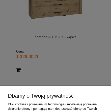
Komoda ARTIS 07 - wąska
Cena:
1 329,00 zł
Dbamy o Twoją prywatność
O nas
Pliki cookies i pokrewne im technologie umożliwiają poprawne
Moje konto
działanie strony i pomagają nam dostosować ofertę do Twoich